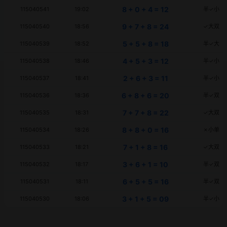
8 + 0 + 4 = 12
115040541
19:02
半✓小
9 + 7 + 8 = 24
115040540
18:56
✓大双
5 + 5 + 8 = 18
115040539
18:52
半✓大
4 + 5 + 3 = 12
115040538
18:46
半✓小
2 + 6 + 3 = 11
115040537
18:41
半✓小
6 + 8 + 6 = 20
115040536
18:36
半✓双
7 + 7 + 8 = 22
115040535
18:31
✓大双
8 + 8 + 0 = 16
115040534
18:26
✗小单
7 + 1 + 8 = 16
115040533
18:21
✓大双
3 + 6 + 1 = 10
115040532
18:17
半✓双
6 + 5 + 5 = 16
115040531
18:11
半✓双
3 + 1 + 5 = 09
115040530
18:06
半✓小